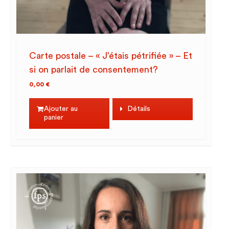
Carte postale – « J’étais pétrifiée » – Et
si on parlait de consentement?
0,00
€
Ajouter au
Détails
panier