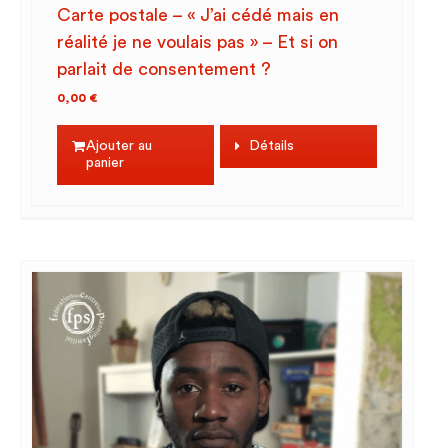
Carte postale – « J’ai cédé mais en
réalité je ne voulais pas » – Et si on
parlait de consentement ?
0,00
€
Ajouter au
Détails
panier