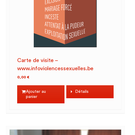
Carte de visite –
www.infoviolencessexuelles.be
0,00
€
Ajouter au
Détails
panier