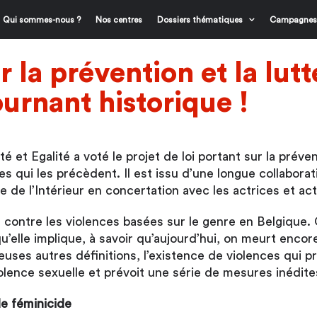
Qui sommes-nous ?
Nos centres
Dossiers thématiques
Campagnes
r la prévention et la lut
ournant historique !
et Egalité a voté le projet de loi portant sur la prévent
s qui les précèdent. Il est issu d’une longue collaborati
re de l’Intérieur en concertation avec les actrices et ac
te contre les violences basées sur le genre en Belgique. 
qu’elle implique, à savoir qu’aujourd’hui, on meurt enco
ses autres définitions, l’existence de violences qui p
iolence sexuelle et prévoit une série de mesures inédite
e féminicide