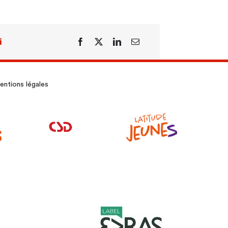
i
Facebook
X
LinkedIn
Email
ntions légales