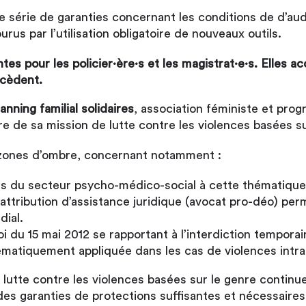
ne série de garanties concernant les conditions de d’aud
rus par l’utilisation obligatoire de nouveaux outils.
tes pour les policier·ère·s et les magistrat·e·s. Elles
récèdent.
nning familial solidaires
, association féministe et pro
adre de sa mission de lutte contre les violences basées s
zones d’ombre, concernant notamment :
·s du secteur psycho-médico-social à cette thématique 
’attribution d’assistance juridique (avocat pro-déo) pe
dial.
oi du 15 mai 2012 se rapportant à l’interdiction tempor
matiquement appliquée dans les cas de violences intraf
 lutte contre les violences basées sur le genre continu
 des garanties de protections suffisantes et nécessaires