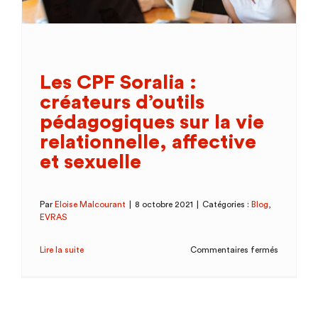
Les CPF Soralia :
créateurs d’outils
pédagogiques sur la vie
relationnelle, affective
et sexuelle
Par
Eloise Malcourant
|
8 octobre 2021
|
Catégories :
Blog
,
EVRAS
sur
Lire la suite
Commentaires fermés
Les
CPF
Soralia
: