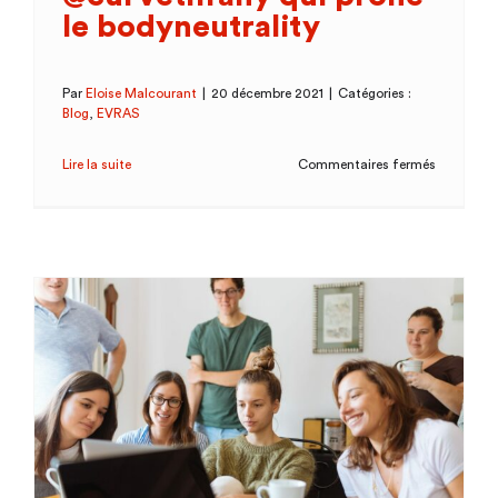
le bodyneutrality
Par
Eloise Malcourant
|
20 décembre 2021
|
Catégories :
Blog
,
EVRAS
sur
Lire la suite
Commentaires fermés
Rencontre
avec
@curvetif
qui
prône
le
bodyneutr