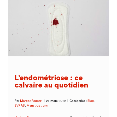
»,
le
nouvel
outil
pour
lutter
contre
le
revenge
porn
L’endométriose : ce
calvaire au quotidien
Par
Margot Foubert
|
28 mars 2022
|
Catégories :
Blog
,
EVRAS
,
Menstruations