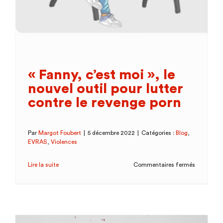
« Fanny, c’est moi », le
nouvel outil pour lutter
contre le revenge porn
Par
Margot Foubert
|
5 décembre 2022
|
Catégories :
Blog
,
EVRAS
,
Violences
sur
Lire la suite
Commentaires fermés
«
Fanny,
c’est
moi