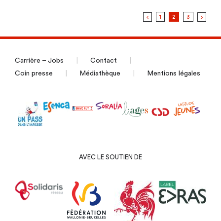
créateurs
1
2
3
d’outils
pédagogi
sur
la
Carrière – Jobs
Contact
vie
Coin presse
Médiathèque
Mentions légales
relationnel
affective
et
sexuelle
AVEC LE SOUTIEN DE