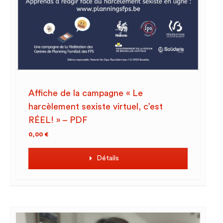
Affiche de la campagne « Le
harcèlement sexiste virtuel, c’est
RÉEL! » – PDF
0,00
€
Détails