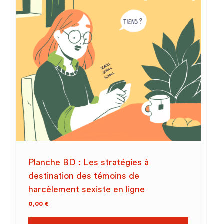
Planche BD : Les stratégies à
destination des témoins de
harcèlement sexiste en ligne
0,00
€