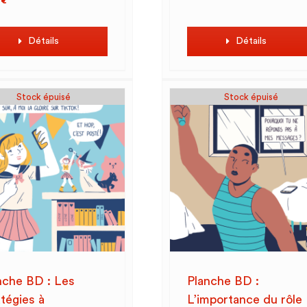
0
€
Détails
Détails
Stock épuisé
Stock épuisé
nche BD : Les
Planche BD :
atégies à
L’importance du rôle