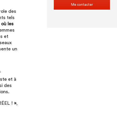
Me contacter
role des
ts tels
 où les
 femmes
s et
éseaux
ésente un
f
ste et à
si des
ions.
RÉEL !
»
,