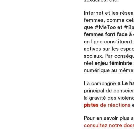
Internet et les résea
femmes, comme cela 
que #MeToo et #Bala
femmes font face à 
en ligne constituent
actives sur les espac
sociaux. Par conséqu
réel
enjeu féministe
numérique au même 
La campagne
« Le h
principal de conscien
la gravité des viole
pistes
de réactions
e
Pour en savoir plus
consultez notre doss