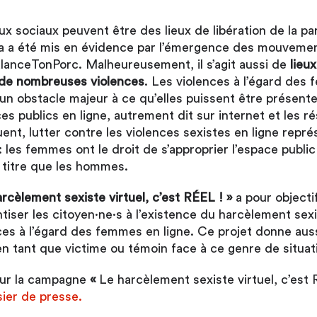
ux sociaux peuvent être des lieux de libération de la pa
a été mis en évidence par l’émergence des mouvemen
nceTonPorc. Malheureusement, il s’agit aussi de
lieux
de nombreuses violences
. Les violences à l’égard des
 un obstacle majeur à ce qu’elles puissent être présente
es publics en ligne, autrement dit sur internet et les r
ent, lutter contre les violences sexistes en ligne repr
: les femmes ont le droit de s’approprier l’espace public
titre que les hommes.
arcèlement sexiste virtuel, c’est R
É
EL ! »
a pour objecti
tiser les citoyen·ne·s à l’existence du harcèlement sexi
nces à l’égard des femmes en ligne. Ce projet donne aus
n tant que victime ou témoin face à ce genre de situat
 sur la campagne
«
Le harcèlement sexiste virtuel, c’est 
ier de presse.