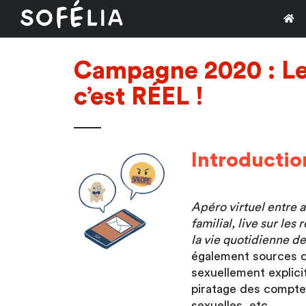
Passer
au
contenu
Campagne 2020 : Le 
c’est R
ÉEL !
Introductio
Apéro virtuel entre 
familial, live sur le
la vie quotidienne de
également sources 
sexuellement explicit
piratage des compte
sexuelles, etc.