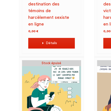
destination des
des
témoins de
vic
harcèlement sexiste
har
en ligne
en 
0,00
€
0,0
Détails
Stock épuisé