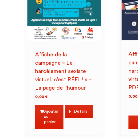
Aff
Affiche de la
cam
campagne « Le
har
harcèlement sexiste
virt
virtuel, c’est RÉEL! » –
PD
La page de l’humour
0,0
0,00
€
Ajouter
Détails
au
panier