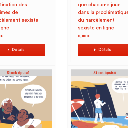
tination des
que chacun·e joue
times de
dans la problématiqu
cèlement sexiste
du harcèlement
ligne
sexiste en ligne
0
€
0,00
€
Détails
Détails
Stock épuisé
Stock épuisé