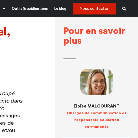
Nous contacter
Outils & publications
Le blog
l,
Pour en savoir
plus
groupé
tante dans
Eloïse MALCOURANT
nt
Chargée de communication et
messages
responsable éducation
ves de
permanente
 et/ou