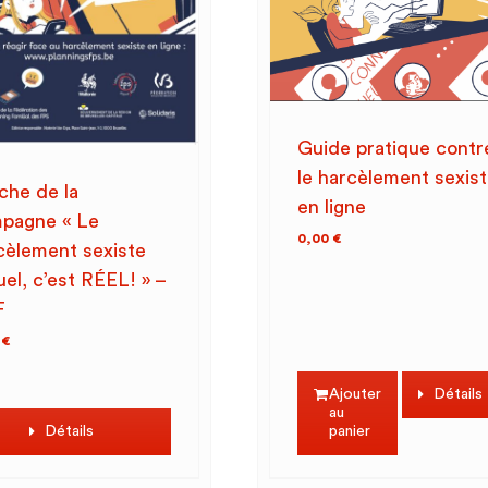
Guide pratique contr
le harcèlement sexis
iche de la
en ligne
pagne « Le
0,00
€
cèlement sexiste
uel, c’est RÉEL! » –
F
0
€
Ajouter
Détails
au
Détails
panier