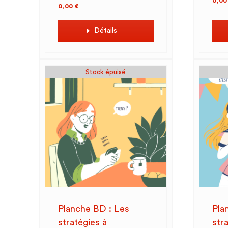
0,0
0,00
€
Détails
Stock épuisé
Planche BD : Les
Pla
stratégies à
str