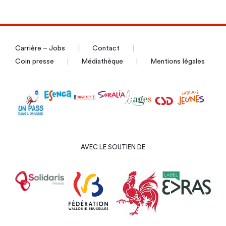
Carrière – Jobs
Contact
Coin presse
Médiathèque
Mentions légales
AVEC LE SOUTIEN DE