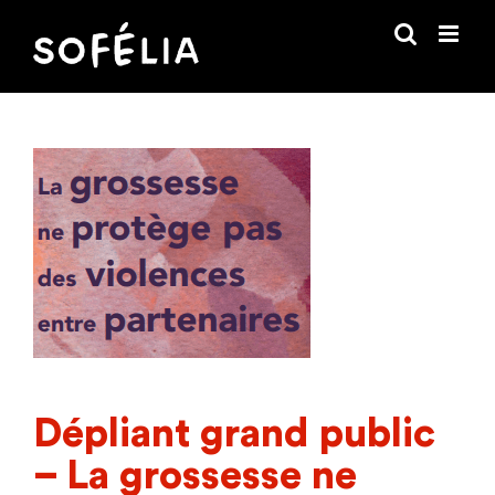
Passer
au
contenu
Dépliant grand public
– La grossesse ne