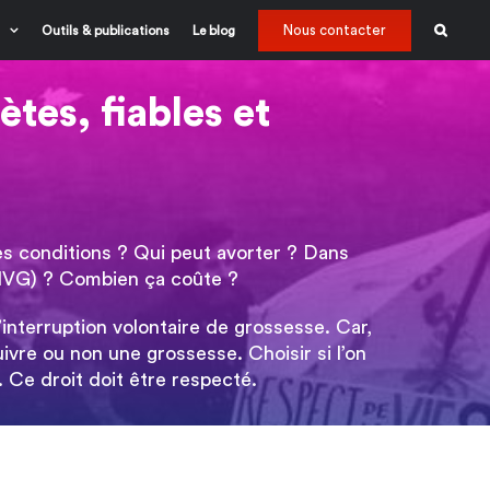
Nous contacter
Outils & publications
Le blog
tes, fiables et
ces conditions ? Qui peut avorter ? Dans
 (IVG) ? Combien ça coûte ?
’interruption volontaire de grossesse. Car,
vre ou non une grossesse. Choisir si l’on
 Ce droit doit être respecté.