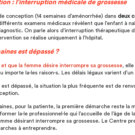
on : l’interruption médicale de grossesse
 de conception (14 semaines d’aménorrhée) dans
deux ca
ifférents examens médicaux révèlent que l’enfant à naît
nostic. On parle alors d’interruption thérapeutique de
vention se réalise uniquement à l’hôpital.
maines est dépassé ?
sé et que la femme désire interrompre sa grossesse
, ell
 importe la·les raison·s. Les délais légaux varient d’un 
es est dépassé, la situation la plus fréquente est de re
ception.
ines, pour la patiente, la première démarche reste la
former la·le professionnel·le qui l’accueille de l’âge de
femme désirant interrompre sa grossesse. Le Centre pr
marches à entreprendre.