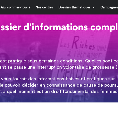
Qui sommes-nous ?
Nos centres
Dossiers thématiques
Campagnes
ssier d’informations complè
l est pratiqué sous certaines conditions. Quelles sont 
ment se passe une interruption volontaire de grossesse
vous fournit des informations fiables et pratiques sur l
de pouvoir décider en connaissance de cause de poursui
 et à quel moment est un droit fondamental des femmes.