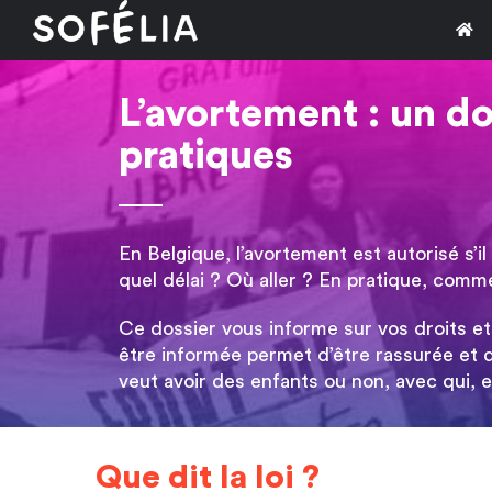
Passer
au
contenu
L’avortement : un do
pratiques
En Belgique, l’avortement est autorisé s’i
quel délai ? Où aller ? En pratique, com
Ce dossier vous informe sur vos droits et 
être informée permet d’être rassurée et 
veut avoir des enfants ou non, avec qui,
Que dit la loi ?