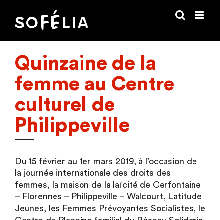
Passer
au
contenu
Quinzaine de la
femme au Centre
culturel de
Philippeville
Du 15 février au 1er mars 2019, à l’occasion de
la journée internationale des droits des
femmes, la maison de la laïcité de Cerfontaine
– Florennes – Philippeville – Walcourt, Latitude
Jeunes, les Femmes Prévoyantes Socialistes, le