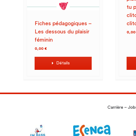
tu p
cli
clit
Fiches pédagogiques –
Les dessous du plaisir
0,0
féminin
0,00
€
Détails
Carrière – Job