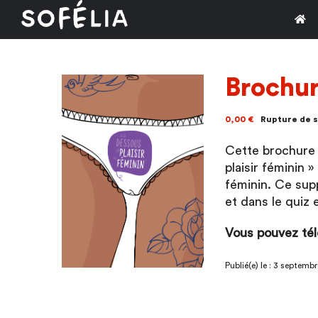
Passer
au
contenu
Brochur
0,00
€
Rupture de 
Cette brochure 
plaisir féminin 
féminin. Ce sup
et dans le quiz
Vous pouvez tél
Publié(e) le : 3 septemb