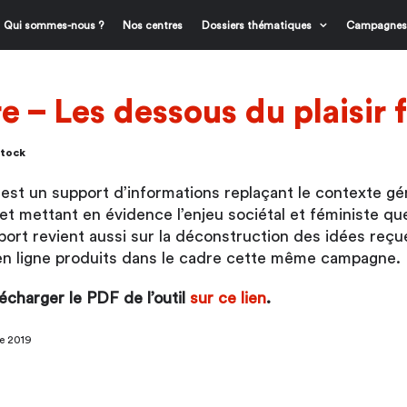
Qui sommes-nous ?
Nos centres
Dossiers thématiques
Campagnes
e – Les dessous du plaisir 
stock
est un support d’informations replaçant le contexte g
» et mettant en évidence l’enjeu sociétal et féministe q
port revient aussi sur la déconstruction des idées reç
 en ligne produits dans le cadre cette même campagne.
écharger le PDF de l’outil
sur ce lien
.
re 2019