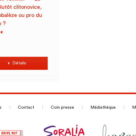
lutôt clitonovice,
tobalèze ou pro du
o ?
0
€
Détails
s
Contact
Coin presse
Médiathèque
Me