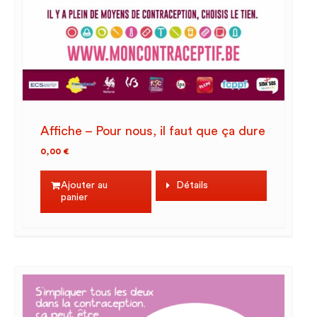
Affiche – Pour nous, il faut que ça dure
0,00
€
Ajouter au
Détails
panier